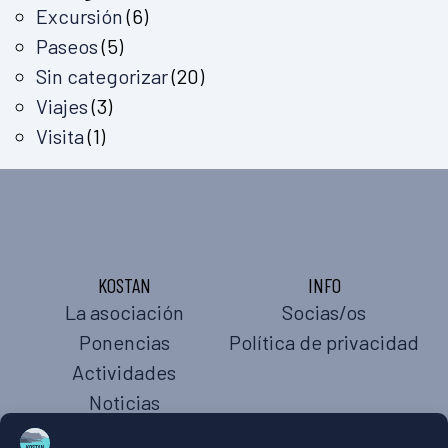
Excursión
(6)
Paseos
(5)
Sin categorizar
(20)
Viajes
(3)
Visita
(1)
KOSTAN
INFO
La asociación
Socias/os
Ponencias
Política de privacidad
Actividades
Noticias
LAGUNTZA