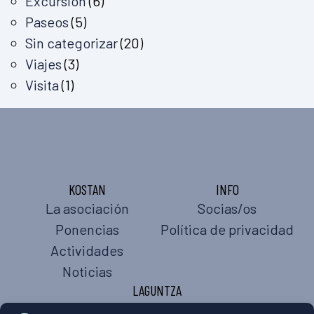
Excursión
(6)
Paseos
(5)
Sin categorizar
(20)
Viajes
(3)
Visita
(1)
KOSTAN
INFO
La asociación
Socias/os
Ponencias
Política de privacidad
Actividades
Noticias
LAGUNTZA
Preguntas frecuentes