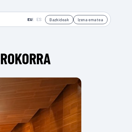
EU
ES
Bazkideak
Izena ematea
OROKORRA