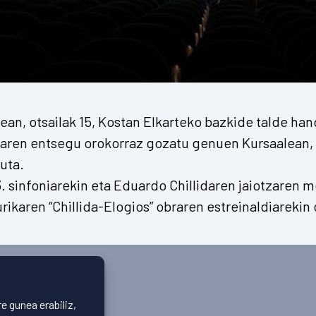
an, otsailak 15, Kostan Elkarteko bazkide talde han
aren entsegu orokorraz gozatu genuen Kursaalean,
uta.
 sinfoniarekin eta Eduardo Chillidaren jaiotzaren 
rikaren “Chillida-Elogios” obraren estreinaldiareki