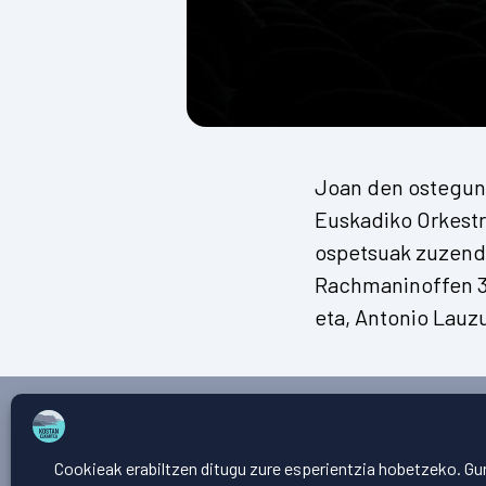
Joan den ostegune
Euskadiko Orkestr
ospetsuak zuzend
Rachmaninoffen 3.
eta, Antonio Lauzu