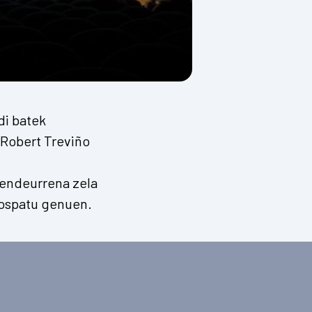
di batek
 Robert Treviño
mendeurrena zela
n ospatu genuen.