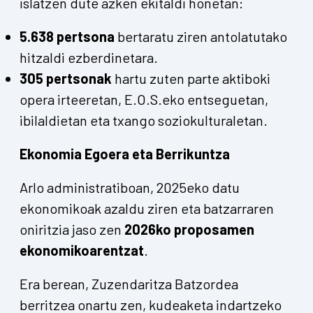
islatzen dute azken ekitaldi honetan:
5.638 pertsona
bertaratu ziren antolatutako
hitzaldi ezberdinetara.
305 pertsonak
hartu zuten parte aktiboki
opera irteeretan, E.O.S.eko entseguetan,
ibilaldietan eta txango soziokulturaletan.
Ekonomia Egoera eta Berrikuntza
Arlo administratiboan, 2025eko datu
ekonomikoak azaldu ziren eta batzarraren
oniritzia jaso zen
2026ko proposamen
ekonomikoarentzat
.
Era berean, Zuzendaritza Batzordea
berritzea onartu zen, kudeaketa indartzeko