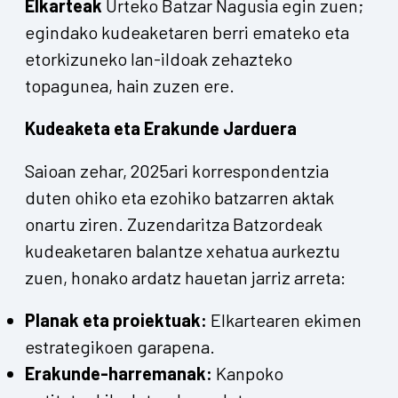
Elkarteak
Urteko Batzar Nagusia egin zuen;
egindako kudeaketaren berri emateko eta
etorkizuneko lan-ildoak zehazteko
topagunea, hain zuzen ere.
Kudeaketa eta Erakunde Jarduera
Saioan zehar, 2025ari korrespondentzia
duten ohiko eta ezohiko batzarren aktak
onartu ziren. Zuzendaritza Batzordeak
kudeaketaren balantze xehatua aurkeztu
zuen, honako ardatz hauetan jarriz arreta:
Planak eta proiektuak:
Elkartearen ekimen
estrategikoen garapena.
Erakunde-harremanak:
Kanpoko