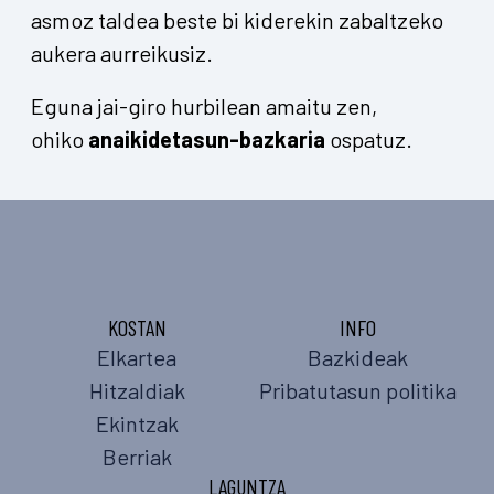
asmoz taldea beste bi kiderekin zabaltzeko
aukera aurreikusiz.
Eguna jai-giro hurbilean amaitu zen,
ohiko
anaikidetasun-bazkaria
ospatuz.
KOSTAN
INFO
Elkartea
Bazkideak
Hitzaldiak
Pribatutasun politika
Ekintzak
Berriak
LAGUNTZA