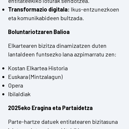
entitateekiko loturak sendotzea.
Transformazio digitala:
Ikus-entzunezkoen
eta komunikabideen bultzada.
Boluntariotzaren Balioa
Elkartearen bizitza dinamizatzen duten
lantaldeen funtsezko lana azpimarratu zen:
Kostan Elkartea Historia
Euskara (Mintzalagun)
Opera
Ibilaldiak
2025eko Eragina eta Partaidetza
Parte-hartze datuek entitatearen bizitasuna